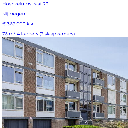
Hoeckelumstraat 23
Nijmegen
€ 369.000 k.k.
76 m²
4 kamers (3 slaapkamers)