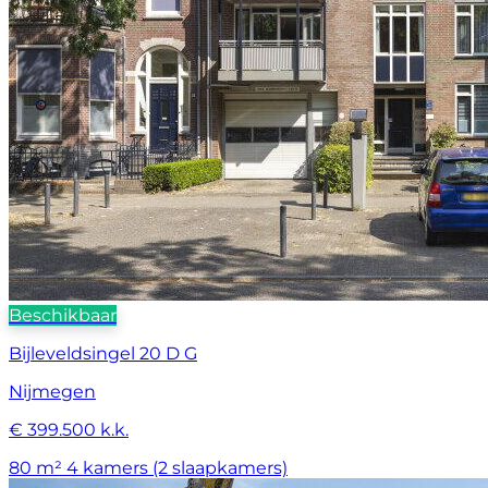
Beschikbaar
Bijleveldsingel 20 D G
Nijmegen
€ 399.500 k.k.
80 m²
4 kamers (2 slaapkamers)