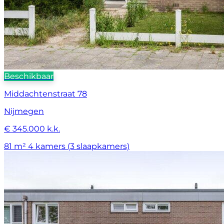
Beschikbaar
Middachtenstraat 78
Nijmegen
€ 345.000 k.k.
81 m²
4 kamers (3 slaapkamers)