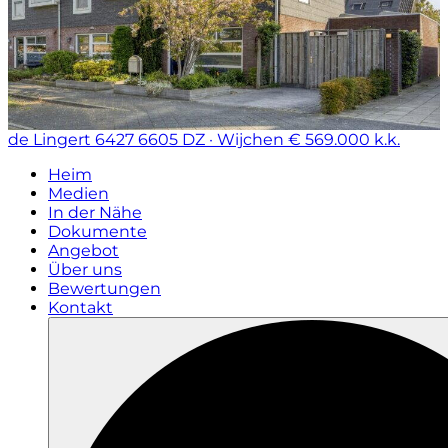
de Lingert 6427
6605 DZ · Wijchen
€ 569.000 k.k.
Heim
Medien
In der Nähe
Dokumente
Angebot
Über uns
Bewertungen
Kontakt