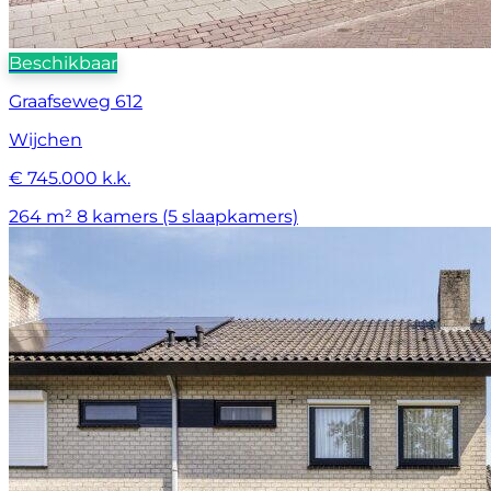
Beschikbaar
Graafseweg 612
Wijchen
€ 745.000 k.k.
264 m²
8 kamers (5 slaapkamers)