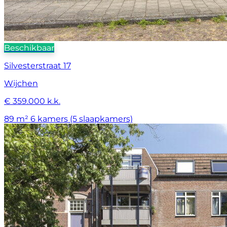
Beschikbaar
Silvesterstraat 17
Wijchen
€ 359.000 k.k.
89 m²
6 kamers (5 slaapkamers)